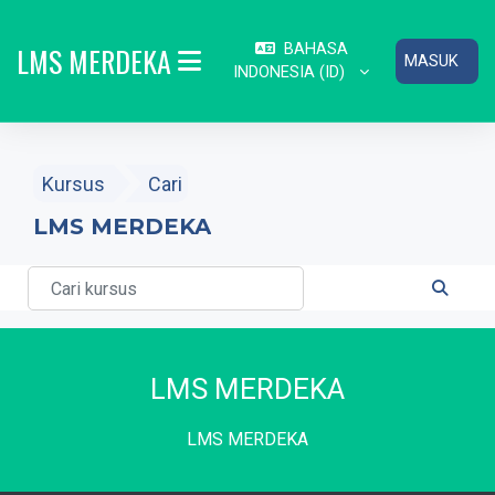
Lewati ke konten utama
BAHASA
LMS MERDEKA
MASUK
INDONESIA ‎(ID)‎
PANEL SAMPING
Kursus
Cari
LMS MERDEKA
CARI K
LMS MERDEKA
LMS MERDEKA